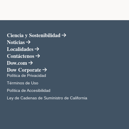
Ciencia y Sostenibilidad
Noticias
Localidades
Contáctenos
Dow.com
se abre en una pestaña nueva
Dow Corporate
se abre en una pestaña nueva
se abre en una pestaña nueva
Política de Privacidad
se abre en una pestaña nueva
Términos de Uso
se abre en una pestaña nueva
Política de Accesibilidad
se abre en una pestaña nueva
Ley de Cadenas de Suministro de California